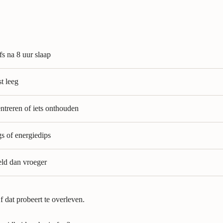
s na 8 uur slaap
st leeg
entreren of iets onthouden
gs of energiedips
keld dan vroeger
ijf dat probeert te overleven.