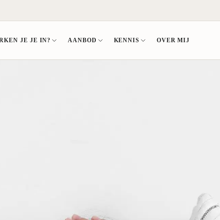
KEN JE JE IN?
AANBOD
KENNIS
OVER MIJ
GROEPSTRAJECT
ONDERZ
LE DISBALANS
LEVENSFASE
KENNIS EN DOWNLOADS
Bekijk het groepstraject
Alle onder
hoog
Kinderwens
Podcast
Aanmelden
Hormoonon
dominantie
Herstellen na zwangerschap
Blog
Voedings- 
te laag
Gestopt met borstvoeding
E-books
Omega-3/6
tekort
Na anticonceptie
Gratis downloads
Onderzoek
 te hoog
Stressvolle periode
Workshops en lezingen
stentie
Hormooncheck
isbalans