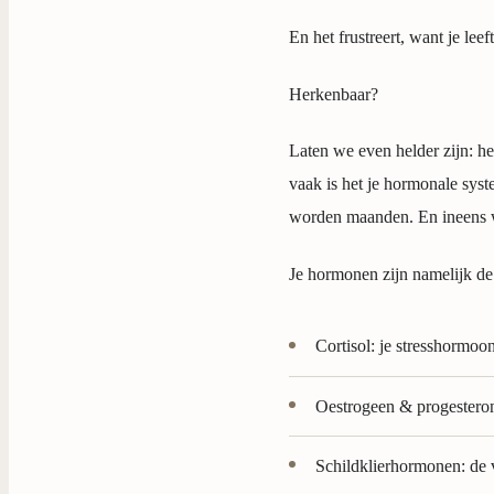
En het frustreert, want je lee
Herkenbaar?
Laten we even helder zijn: het
vaak is het je hormonale sys
worden maanden. En ineens wee
Je hormonen zijn namelijk de
Cortisol: je stresshormoo
Oestrogeen & progesteron
Schildklierhormonen: de v