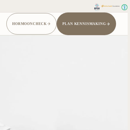
HORMOONCHECK
PLAN KENNISMAKING
OEK
AANDOENINGEN
zoeken
Endometriose / adenomyose
derzoek
PMS
en darmonderzoek
PMOS (voorheen PCOS)
-meting
 aanvragen