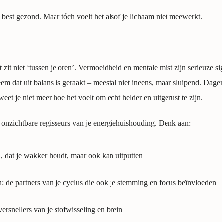
ft best gezond. Maar tóch voelt het alsof je lichaam niet meewerkt.
 zit niet ‘tussen je oren’. Vermoeidheid en mentale mist zijn serieuze s
teem dat uit balans is geraakt – meestal niet ineens, maar sluipend. D
t je niet meer hoe het voelt om echt helder en uitgerust te zijn.
 onzichtbare regisseurs van je energiehuishouding. Denk aan:
n, dat je wakker houdt, maar ook kan uitputten
: de partners van je cyclus die ook je stemming en focus beïnvloeden
ersnellers van je stofwisseling en brein