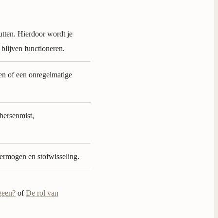
putten. Hierdoor wordt je
e blijven functioneren.
en of een onregelmatige
 hersenmist,
kvermogen en stofwisseling.
geen?
of
De rol van