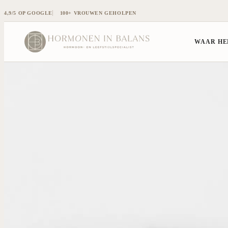
4,9/5 OP GOOGLE
100+ VROUWEN GEHOLPEN
WAAR HER
1:1 BEGELEIDING
SYMPTOMEN
HORMONA
Overzicht 1:1 begeleiding
Menstruatieklachten
Cortisol te 
Endometriose & adenomyose
Vermoeidheid
Oestrogeen
PMS
Energiedips
Oestrogeen 
PMOS (voorheen PCOS)
Opgeblazen buik
Progesteron
Hormonale disbalans
Stemmingswisselingen
Testosteron
Slaapproblemen
Insulineresi
Schildklierd
Alle symptomen