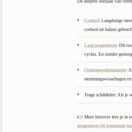
De diepere oorzaak van verm
Cortisol
: Langdurige stres
cortisol uit balans gebrach
Laag progesteron
: Dit r
cyclus. En zonder genoeg 
Oestrogeendominantie
: A
stemmingswisselingen en e
Trage schildklier: Als je 
👉 Meer hierover lees je in 
progesteron bij hormonale kl