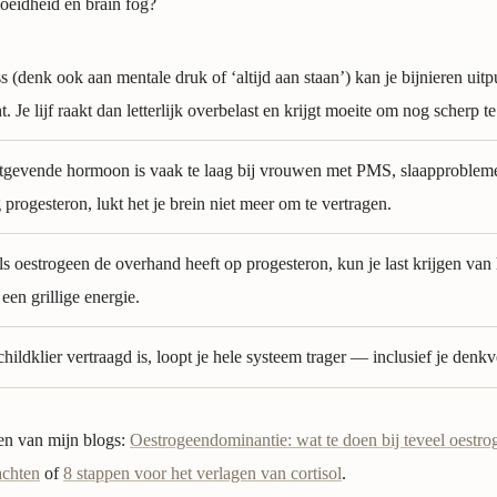
oeidheid en brain fog?
s (denk ook aan mentale druk of ‘altijd aan staan’) kan je bijnieren uit
t. Je lijf raakt dan letterlijk overbelast en krijgt moeite om nog scherp t
ustgevende hormoon is vaak te laag bij vrouwen met PMS, slaapproblem
progesteron, lukt het je brein niet meer om te vertragen.
ls oestrogeen de overhand heeft op progesteron, kun je last krijgen van
en grillige energie.
schildklier vertraagd is, loopt je hele systeem trager — inclusief je den
een van mijn blogs:
Oestrogeendominantie: wat te doen bij teveel oestro
achten
of
8 stappen voor het verlagen van cortisol
.