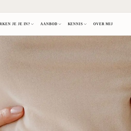
KEN JE JE IN?
AANBOD
KENNIS
OVER MIJ
GROEPSTRAJECT
ONDERZ
LE DISBALANS
LEVENSFASE
KENNIS EN DOWNLOADS
Bekijk het groepstraject
Alle onder
hoog
Kinderwens
Podcast
Aanmelden
Hormoonon
dominantie
Herstellen na zwangerschap
Blog
Voedings- 
te laag
Gestopt met borstvoeding
E-books
Omega-3/6
tekort
Na anticonceptie
Gratis downloads
Onderzoek
 te hoog
Stressvolle periode
Workshops en lezingen
stentie
Hormooncheck
isbalans