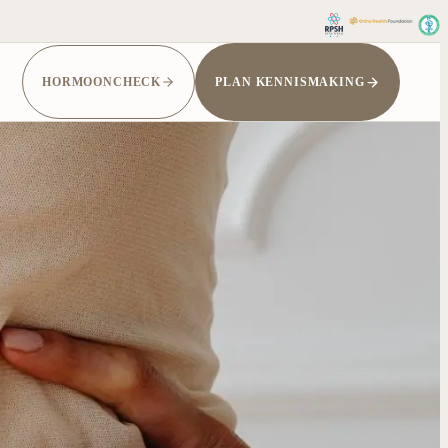
HORMOONCHECK
PLAN KENNISMAKING
OEK
AANDOENINGEN
zoeken
Endometriose / adenomyose
derzoek
PMS
en darmonderzoek
PMOS (voorheen PCOS)
-meting
 aanvragen