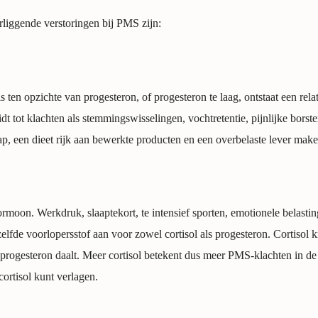
iggende verstoringen bij PMS zijn:
 ten opzichte van progesteron, of progesteron te laag, ontstaat een rela
eidt tot klachten als stemmingswisselingen, vochtretentie, pijnlijke bors
aap, een dieet rijk aan bewerkte producten en een overbelaste lever maken
hormoon. Werkdruk, slaaptekort, te intensief sporten, emotionele belasti
elfde voorlopersstof aan voor zowel cortisol als progesteron. Cortisol kr
progesteron daalt. Meer cortisol betekent dus meer PMS-klachten in de 
cortisol kunt verlagen.