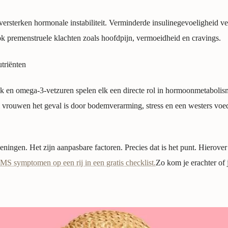
rsterken hormonale instabiliteit. Verminderde insulinegevoeligheid ve
ok premenstruele klachten zoals hoofdpijn, vermoeidheid en cravings.
triënten
 en omega-3-vetzuren spelen elk een directe rol in hormoonmetabolism
eel vrouwen het geval is door bodemverarming, stress en een westers vo
ningen. Het zijn aanpasbare factoren. Precies dat is het punt. Hierover 
PMS symptomen op een rij in een gratis checklist.
Zo kom je erachter of