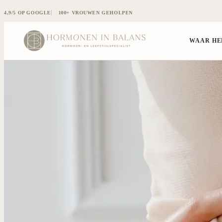
4,9/5 OP GOOGLE
100+ VROUWEN GEHOLPEN
WAAR HER
1:1 BEGELEIDING
SYMPTOMEN
HORMONA
Overzicht 1:1 begeleiding
Menstruatieklachten
Cortisol te 
Endometriose & adenomyose
Vermoeidheid
Oestrogeen
PMS
Energiedips
Oestrogeen 
PMOS (voorheen PCOS)
Opgeblazen buik
Progesteron
Hormonale disbalans
Stemmingswisselingen
Testosteron
Slaapproblemen
Insulineresi
Schildklierd
Alle symptomen