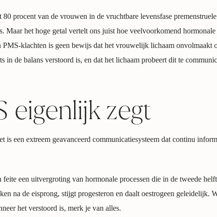
t 80 procent van de vrouwen in de vruchtbare levensfase premenstruele 
is. Maar het hoge getal vertelt ons juist hoe veelvoorkomend hormonale
PMS-klachten is geen bewijs dat het vrouwelijk lichaam onvolmaakt on
ets in de balans verstoord is, en dat het lichaam probeert dit te communi
eigenlijk zegt
 Het is een extreem geavanceerd communicatiesysteem dat continu inform
n feite een uitvergroting van hormonale processen die in de tweede helft
eken na de eisprong, stijgt progesteron en daalt oestrogeen geleidelijk. 
neer het verstoord is, merk je van alles.