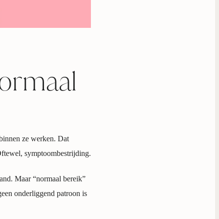
normaal
rbinnen ze werken. Dat
 Oftewel, symptoombestrijding.
 hand. Maar “normaal bereik”
 geen onderliggend patroon is